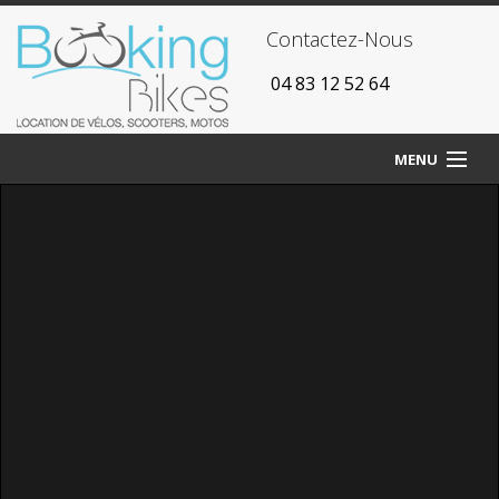
Contactez-Nous
‭ 04 83 12 52 64
MENU
Accueil
Agences
Vélos
Scooters
Motos
Tarifs