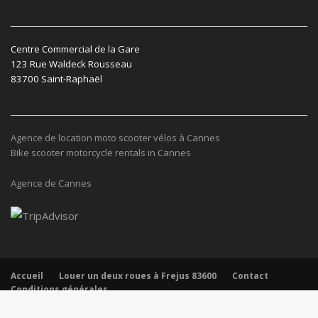
Centre Commercial de la Gare
123 Rue Waldeck Rousseau
83700 Saint-Raphaël
Agence de location moto scooter vélos à Cannes
Bike scooter motorcycle rentals in Cannes
Agence de Cannes
Accueil
Louer un deux roues à Frejus 83600
Contact
Conditions générales
© All rights reserved 2014 - 2020
|
Booking-Bikes Fréjus - Saint