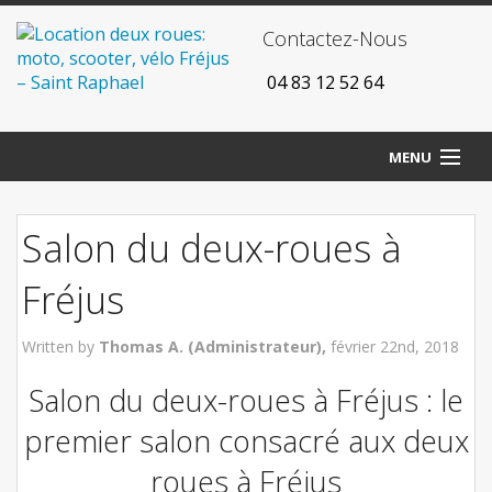
Contactez-Nous
‭ 04 83 12 52 64
MENU
Accueil
Salon du deux-roues à
Agences
Fréjus
Vélos
Written by
Thomas A. (Administrateur),
février 22nd, 2018
Scooters
Salon du deux-roues à Fréjus : le
Motos
premier salon consacré aux deux
Tarifs
roues à Fréjus